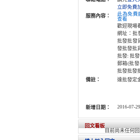
立即免費
此為免費
服務內容：
查看
歡迎現場
網址：批
批發批發
發批發批
批發: 批
郵箱(批
批發批發
備註：
達批發定
2016-07-29
新增日期：
回文看板
目前尚未任何回