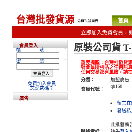
台灣批發貨源
首頁
免費批發廣告
立即加入免費會員，
原裝公司貨 T-
會員登入
帳號：
密碼：
重要提醒：台灣批發貨
對會員所張貼之任何訊
任何交易都有風險，請
分類：
加盟廣告
免費加入會員
qh168
忘記密碼？
會員代號：
廣告
留言在
發送私人
此批發廣
聯絡電話：
請先
登入