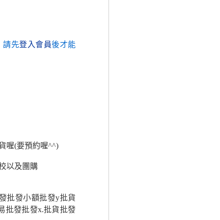
，請先
登入會員
後才能
喔(要預約喔^^)
校以及團購
批發批發小額批發y批貨
易批發批發x.批貨批發