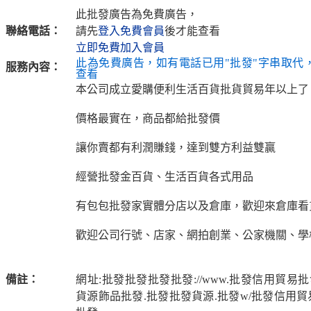
此批發廣告為免費廣告，
聯絡電話：
請先
登入免費會員
後才能查看
立即免費加入會員
此為免費廣告，如有電話已用"批發"字串取代
服務內容：
查看
本公司成立愛購便利生活百貨批貨貿易年以上了
價格最實在，商品都給批發價
讓你賣都有利潤賺錢，達到雙方利益雙贏
經營批發金百貨、生活百貨各式用品
有包包批發家實體分店以及倉庫，歡迎來倉庫看貨
歡迎公司行號、店家、網拍創業、公家機關、學
備註：
網址:批發批發批發批發://www.批發信用貿易
貨源飾品批發.批發批發貨源.批發w/批發信用貿