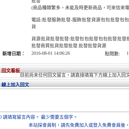
批發
(商品種類繁多，未能及時更新商品，可來信來電
電話:批發服飾批發-服飾批發貨源包包批發包包
貨
貨源批貨批發批發:批發包包批發包包批發批發
批發商貿批貨批發批發.批發批發貨源
2016-08-01 14:06:26
1
新增日期：
點閱數:
回文看板
目前尚未任何回文留言，請直接填寫下方線上加入回
線上加入回文
0
請填寫留言內容。
最少需要五個字。
本站採會員制，
請先免費加入
或
登入免費會員
後