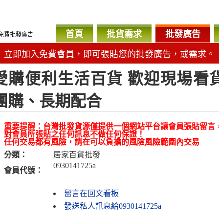
首頁
批貨需求
批發廣告
免費批發廣告
立即加入免費會員，即可張貼您的批發廣告，或需求。
愛購便利生活百貨 歡迎現場看
團購、長期配合
重要提醒：台灣批發貨源僅提供一個網站平台讓會員張貼留言
對會員所張貼之任何訊息不做任何保證！
任何交易都有風險，請在可以負擔的風險風險範圍內交易
分類：
居家百貨批發
0930141725a
會員代號：
留言在回文看板
發送私人訊息給0930141725a