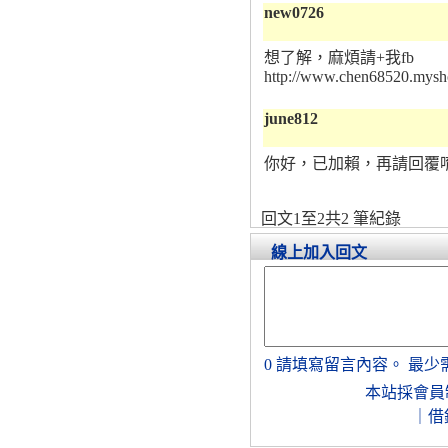
new0726
想了解，麻煩請+我fb
http://www.chen68520.mysh
june812
你好，已加賴，再請回覆
回文1至2共2 筆紀錄
線上加入回文
0
請填寫留言內容。
最少
本站採會員
｜
借