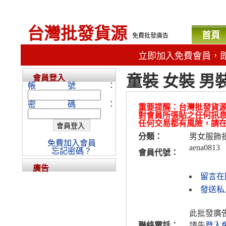
台灣批發貨源
首頁
免費批發廣告
立即加入免費會員，
童裝 女裝 男
會員登入
帳號：
密碼：
重要提醒：台灣批發貨
對會員所張貼之任何訊
任何交易都有風險，請
分類：
男女服飾
免費加入會員
aena0813
忘記密碼？
會員代號：
廣告
留言在
發送私人
此批發廣
聯絡電話：
請先
登入