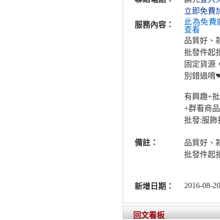
立即免費
此為免費
服務內容：
查看
品質好、
批發件起
固定貨源
別錯過唷
有興趣+批
+群看商品
批發:服
備註：
品質好、
批發件起
2016-08-20
新增日期：
回文看板