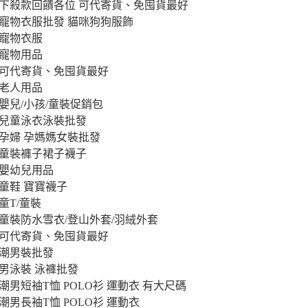
下殺款回饋各位 可代寄貨、免囤貨最好
寵物衣服批發 貓咪狗狗服飾
寵物衣服
寵物用品
可代寄貨、免囤貨最好
老人用品
嬰兒/小孩/童裝促銷包
兒童泳衣泳裝批發
孕婦 孕媽媽女裝批發
童裝褲子裙子襪子
嬰幼兒用品
童鞋 寶寶襪子
童T/童裝
童裝防水雪衣/登山外套/羽絨外套
可代寄貨、免囤貨最好
潮男裝批發
男泳裝 泳褲批發
潮男短袖T恤 POLO衫 運動衣 有大尺碼
潮男長袖T恤 POLO衫 運動衣