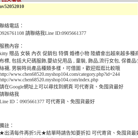
av52052010
聯絡電話：
0926761108 請聯絡我Line ID:0905661377
服務內容：
kitty 贈品 女裝 內衣 促銷包 特價 婚禮小物 陸續會出越來越多
布標, 包括大尺碼服飾,嬰幼兒用品 , 童裝, 飾品,流行女包, 保養
絲襪, 男裝時尚產品種類多樣，可借圖，歡迎逛逛比較哦
http://www.chen68520.myshop104.com/category.php?id=244
http://www.chen68520.myshop104.com/index.php
請在Google網址上可以尋找到網頁 可代寄貨、免囤貨最好
請聯絡我
Line ID：0905661377 可代寄貨、免囤貨最好
備註：
★出清每件再折5元★結單時請告知要折扣 可代寄貨、免囤貨最