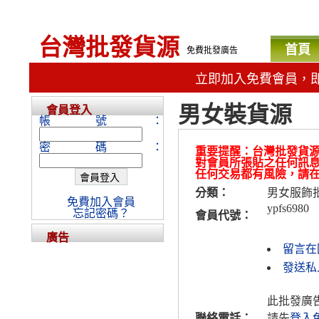
台灣批發貨源
首頁
免費批發廣告
立即加入免費會員，
男女裝貨源
會員登入
帳號：
密碼：
重要提醒：台灣批發貨
對會員所張貼之任何訊
任何交易都有風險，請
分類：
男女服飾
免費加入會員
ypfs6980
忘記密碼？
會員代號：
廣告
留言在
發送私人
此批發廣
聯絡電話：
請先
登入