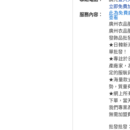
立即免費
此為免費
服務內容：
查看
廣州衣品
廣州衣品服
發飾品批發
★日韓新
單批發！
★專註於
產廠家，
定的服裝
★海量款
勢，質量
★網上所
下單，當
我們專業
無需加盟
批發批發