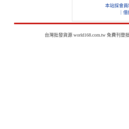
本站採會員
｜
借
台灣批發貨源 world168.com.tw 免費刊登