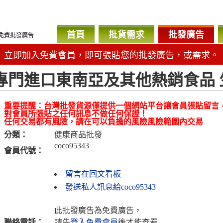
首頁
批貨需求
批發廣告
免費批發廣告
立即加入免費會員，即可張貼您的批發廣告，或需求。
專門進口東南亞及其他熱銷食品 
重要提醒：台灣批發貨源僅提供一個網站平台讓會員張貼留言
對會員所張貼之任何訊息不做任何保證！
任何交易都有風險，請在可以負擔的風險風險範圍內交易
分類：
健康商品批發
coco95343
會員代號：
留言在回文看板
發送私人訊息給coco95343
此批發廣告為免費廣告，
聯絡電話：
請先
登入免費會員
後才能查看