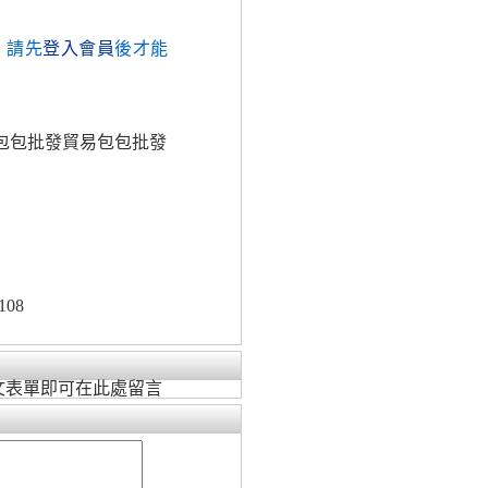
，請先
登入會員
後才能
貿包包批發貿易包包批發
108
文表單即可在此處留言