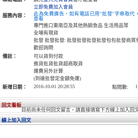
立即免費加入會員
此為免費廣告，如有電話已用"批發"字串取代
服務內容：
查看
專門進口東南亞及其他熱銷食品 生活用品等
全場有現貨
批發 批發批發: 批發批發批發批發包包批發商
歡迎詢問
備註：
可以貨到付款
進貨批貨批貨超商取貨
運費另外計算
(到達批發定金額免運)
2016-10-01 20:28:55
1
新增日期：
點閱數:
回文看板
目前尚未任何回文留言，請直接填寫下方線上加入回
線上加入回文