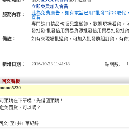
立即免費加入會員
此為免費廣告，如有電話已用"批發"字串取代
服務內容：
查看
專門進口精品韓版兒童髮飾，歡迎現場看貨，
發批發:批發信用貿易貨源批發信用貿易批發批
備註：
如有來現場批過貨，可加入批發群組訂貨，有寄
2016-10-23 11:41:18
1
新增日期：
點閱數:
回文看板
momo5230
可預購在下單嗎？先借圖預購！
避免囤貨，可以嗎？
回文1至1共1 筆紀錄