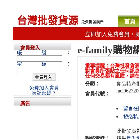
台灣批發貨源
首頁
免費批發廣告
立即加入免費會員，
e-family
會員登入
帳號：
密碼：
重要提醒：台灣批發貨
對會員所張貼之任何訊
任何交易都有風險，請
分類：
食品特產
免費加入會員
mei062720
忘記密碼？
會員代號：
廣告
留言在
發送私人
此批發廣
聯絡電話：
請先
登入