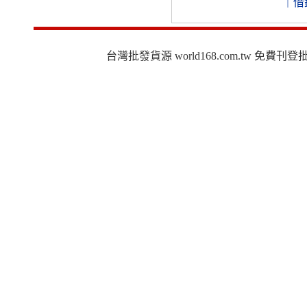
｜
借
台灣批發貨源 world168.com.tw 免費刊登