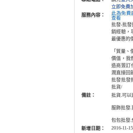
立即免費
此為免費
服務內容：
查看
批發-批
銷經驗，
最優惠的
「質量、
價值，我
造商簽訂
潤直接回
批發批發批
批貨/
備註：
批貨.可
服飾批發
包包批發
2016-11-15
新增日期：