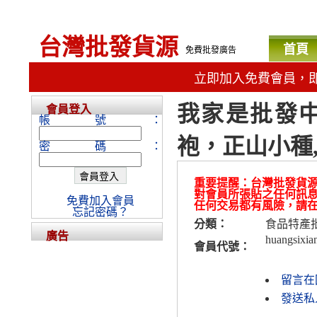
台灣批發貨源
首頁
免費批發廣告
立即加入免費會員，
我家是批發
會員登入
帳號：
袍，正山小種
密碼：
重要提醒：台灣批發貨
對會員所張貼之任何訊
免費加入會員
任何交易都有風險，請
忘記密碼？
分類：
食品特產
廣告
huangsixia
會員代號：
留言在
發送私人訊