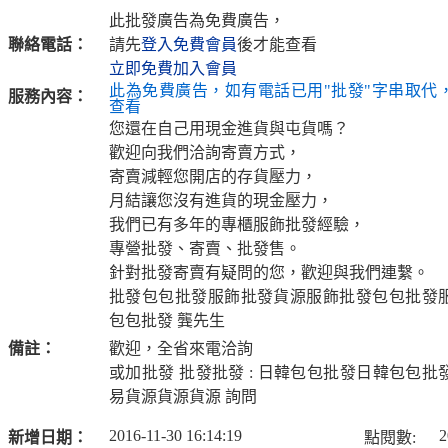
此批發廣告為免費廣告，
聯絡電話：
請先
登入免費會員
後才能查看
立即免費加入會員
此為免費廣告，如有電話已用"批發"字串取代
服務內容：
查看
您還在自己用現金進貨與屯貨嗎？
歡迎向我們洽詢寄賣方式，
寄賣減輕您開店的存貨壓力，
月結讓您沒有進貨的現金壓力，
我們已有多年的專櫃服飾批發經驗，
專營批發、寄賣、批發售。
針對批發寄賣有疑問的您，歡迎與我們連繫。
批發包包批發服飾批發貨源服飾批發包包批發
包包批發 龔先生
備註：
歡迎，全省來電洽詢
或加批發 批發批發 : 日韓包包批發日韓包包
易貨源貨源貨源 詢問
2016-11-30 16:14:19
2
新增日期：
點閱數: