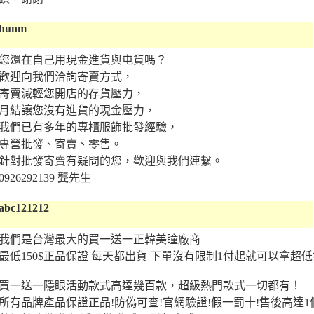
hunm
您還在自己用現金進貨與屯貨嗎？
歡迎向我們洽詢寄賣方式，
寄賣減輕您開店的存貨壓力，
月結讓您沒有進貨的現金壓力，
我們已有多年的專櫃服飾批發經驗，
專營批發、寄賣、零售。
針對批發寄賣有疑問的您，歡迎與我們連繫。
0926292139 龔先生
abc121212
我們是台灣最大的買一送一正韓美瞳廠商
最低150$正品保證 每天都出貨 下單沒有限制1付起就可以拿超
買一送一隱眼活動款式高達幾百款，超級熱門款式一切都有！
所有品牌產品保證正品!防偽可查!官網驗證!假一罰十!售後高達1