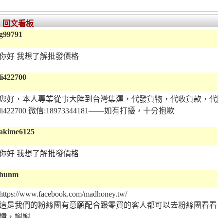
回文看板
g99791
你好 我想了解批發價格
li422700
您好，本人專業從事大陸到台灣集運，代發貨物，代收貨款，代
li422700 微信:18973344181——如有打擾，十分抱歉
akime6125
你好 我想了解批發價格
hunm
https://www.facebook.com/madhoney.tw/
這是我們的粉絲團有意願配合跟零買的客人都可以去粉絲團看看
讚，謝謝