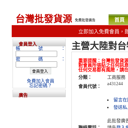
台灣批發貨源
首頁
免費批發廣告
立即加入免費會員，
主營大陸對台
會員登入
帳號：
密碼：
重要提醒：台灣批發貨
對會員所張貼之任何訊
任何交易都有風險，請
分類：
工商服務
免費加入會員
a431244
忘記密碼？
會員代號：
廣告
留言在
發送私人
此批發廣
聯絡電話：
請先
登入