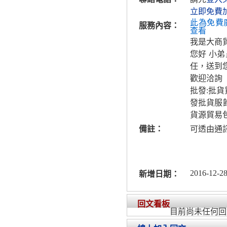
立即免費
此為免費
服務內容：
查看
我是大商貿
您好 小
任，送到
歡迎洽詢
批發:批
發批貨服
貨源貿易
備註：
可透由通
2016-12-28
新增日期：
回文看板
目前尚未任何回