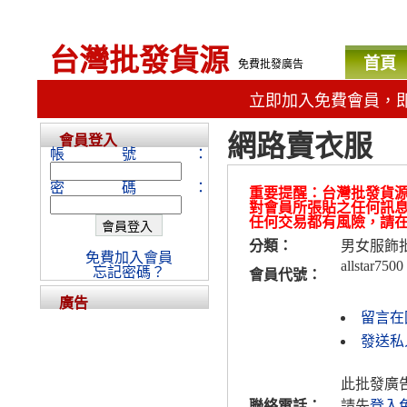
台灣批發貨源
首頁
免費批發廣告
立即加入免費會員，
網路賣衣服
會員登入
帳號：
密碼：
重要提醒：台灣批發貨
對會員所張貼之任何訊
任何交易都有風險，請
分類：
男女服飾
免費加入會員
allstar7500
忘記密碼？
會員代號：
廣告
留言在
發送私人訊
此批發廣
聯絡電話：
請先
登入