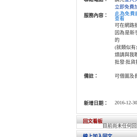
立即免費
此為免費
服務內容：
查看
可在網路
因為是新
的
(就類似
煩請與我
批發:批
備註：
可借圖及
2016-12-30
新增日期：
回文看板
目前尚未任何回
線上加入回文