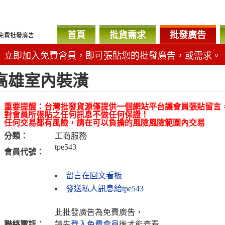
首頁
批貨需求
批發廣告
免費批發廣告
立即加入免費會員，即可張貼您的批發廣告，或需求。
高雄室內裝潢
重要提醒：台灣批發貨源僅提供一個網站平台讓會員張貼留言
對會員所張貼之任何訊息不做任何保證！
任何交易都有風險，請在可以負擔的風險風險範圍內交易
分類：
工商服務
tpe543
會員代號：
留言在回文看板
發送私人訊息給tpe543
此批發廣告為免費廣告，
聯絡電話：
請先
登入免費會員
後才能查看