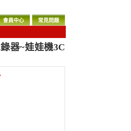
會員中心
常見問題
錄器~娃娃機3C
，