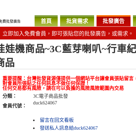
首頁
批貨需求
批發廣告
免費批發廣告
立即加入免費會員，即可張貼您的批發廣告，或需求。
娃娃機商品~3C藍芽喇叭~行車紀
商品
重要提醒：台灣批發貨源僅提供一個網站平台讓會員張貼留言
對會員所張貼之任何訊息不做任何保證！
任何交易都有風險，請在可以負擔的風險風險範圍內交易
分類：
3C電子商品批發
duck624067
會員代號：
留言在回文看板
發送私人訊息給duck624067