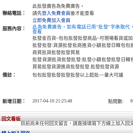
此批發廣告為免費廣告，
聯絡電話：
請先
登入免費會員
後才能查看
立即免費加入會員
此為免費廣告，如有電話已用"批發"字串取代
服務內容：
查看
批發金百貨~包包批發批發商品~可現場看貨或
批發批發:貨源批發批商進貨小額批發日韓包包
商貿批貨批發批發貿易
批發貨源批貨批發批發:批發小額批發批發日韓
貿易批發貨源進貨批發批發.批發批發貨源
備註：
包包批發批發批發批發以上起批~~量大可議
2017-04-10 21:25:48
8
新增日期：
點閱數:
回文看板
目前尚未任何回文留言，請直接填寫下方線上加入回