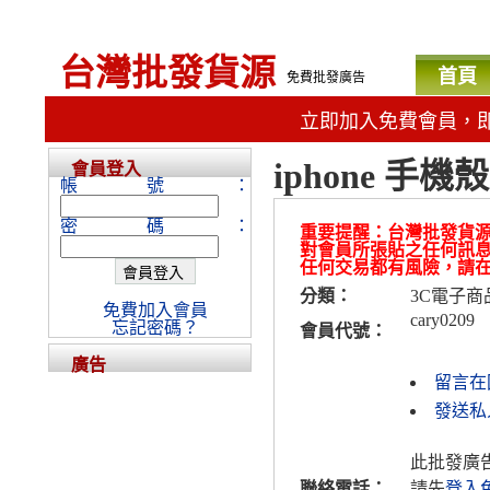
台灣批發貨源
首頁
免費批發廣告
立即加入免費會員，
iphone 手
會員登入
帳號：
密碼：
重要提醒：台灣批發貨
對會員所張貼之任何訊
任何交易都有風險，請
分類：
3C電子商
免費加入會員
cary0209
忘記密碼？
會員代號：
廣告
留言在
發送私人
此批發廣
聯絡電話：
請先
登入