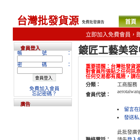
台灣批發貨源
首頁
免費批發廣告
立即加入免費會員，
鍍匠工藝美容
會員登入
帳號：
密碼：
重要提醒：台灣批發貨
對會員所張貼之任何訊
任何交易都有風險，請
分類：
工商服務
免費加入會員
aerotaiwan
忘記密碼？
會員代號：
廣告
留言在
發送私人訊
此批發廣
聯絡電話：
請先
登入