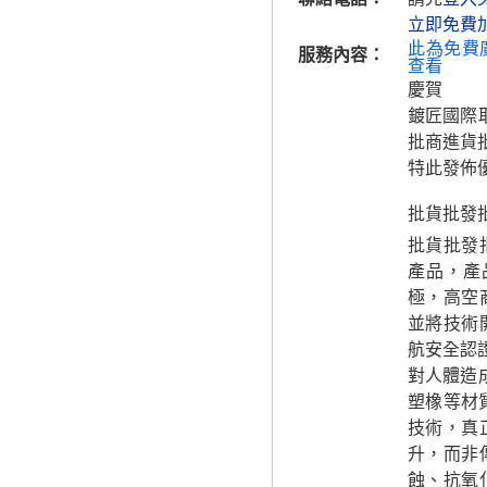
立即免費
此為免費
服務內容：
查看
慶賀
鍍匠國際
批商進貨
特此發佈
批貨批發
批貨批發
產品，產
極，高空
並將技術
航安全認
對人體造
塑橡等材
技術，真
升，而非
蝕、抗氧