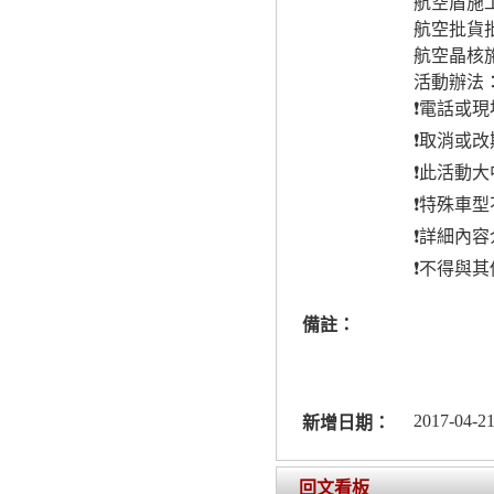
航空盾施
航空批貨
航空晶核
活動辦法
❗電話或
❗取消或
❗此活動
❗特殊車
❗詳細內
❗不得與
備註：
2017-04-21
新增日期：
回文看板