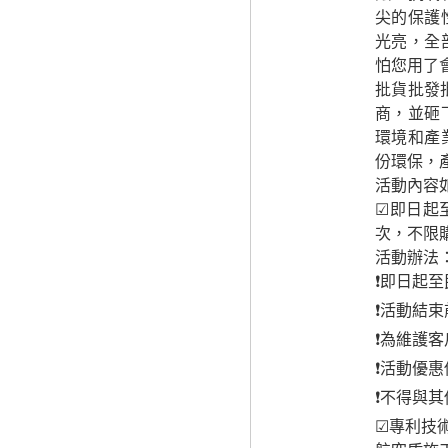
尖的保護
光亮，全
怕您用了
批貨批發
商，並砸
環境和產
份環保，
活動內容如
☑即日起
次，不限
活動辦法
❗即日起
❗活動結
❗為維護
❗活動優
❗不得與
☑專利技