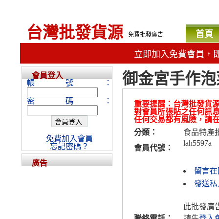
台灣批發貨源
首頁
免費批發廣告
立即加入免費會員，
御金宮手作泡
會員登入
帳號：
密碼：
重要提醒：台灣批發貨
對會員所張貼之任何訊
任何交易都有風險，請
分類：
食品特產
免費加入會員
lah5597a
忘記密碼？
會員代號：
廣告
留言在
發送私人
此批發廣
聯絡電話：
請先
登入