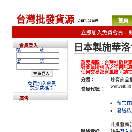
台灣批發貨源
首頁
免費批發廣告
立即加入免費會員，
日本製施華洛
會員登入
帳號：
密碼：
重要提醒：台灣批發貨
對會員所張貼之任何訊
任何交易都有風險，請
分類：
珠寶飾品
免費加入會員
weiwei888
忘記密碼？
會員代號：
廣告
留言在
發送私人
此批發廣
聯絡電話：
請先
登入