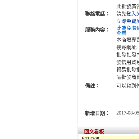
此批發廣
聯絡電話：
請先
登入
立即免費
此為免費
服務內容：
查看
本商場專賣
搜尋網址:
批發批發
發信用貿易
貿易批發
品批發商
備註：
可以貨到
2017-08-05
新增日期：
回文看板
li422700