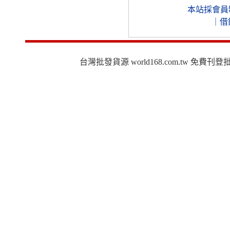
本站採會員
｜
借
台灣批發貨源 world168.com.tw 免費刊登