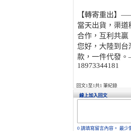
【轉寄重出】—
當天出貨，渠道
合作，互利共贏
您好，大陸到台
款，一件代發。——
18973344181
回文1至1共1 筆紀錄
線上加入回文
0
請填寫留言內容。
最少