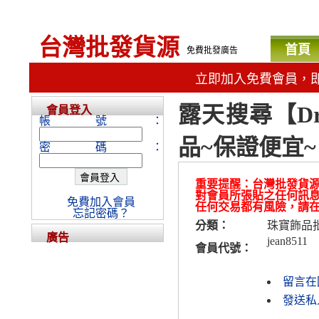
台灣批發貨源
首頁
免費批發廣告
立即加入免費會員，
露天搜尋【Dr
會員登入
帳號：
品~保證便宜~
密碼：
重要提醒：台灣批發貨
對會員所張貼之任何訊
免費加入會員
任何交易都有風險，請
忘記密碼？
分類：
珠寶飾品
廣告
jean8511
會員代號：
留言在
發送私人