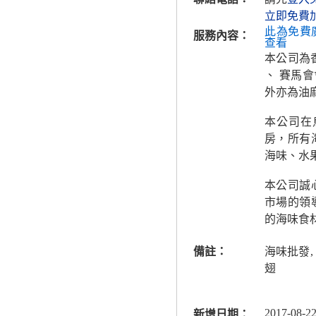
立即免費
此為免費
服務內容：
查看
本公司為
、 賽馬
外亦為油
本公司在
房，所有
海味、水
本公司誠
市場的領
的海味食
備註：
海味批發, 
翅
2017-08-22
新增日期：