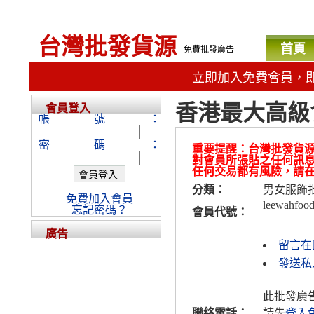
台灣批發貨源
首頁
免費批發廣告
立即加入免費會員，
香港最大高級
會員登入
帳號：
密碼：
重要提醒：台灣批發貨
對會員所張貼之任何訊
任何交易都有風險，請
分類：
男女服飾
免費加入會員
leewahfoo
忘記密碼？
會員代號：
廣告
留言在
發送私人
此批發廣
聯絡電話：
請先
登入