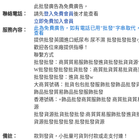
此批發廣告為免費廣告，
聯絡電話：
請先
登入免費會員
後才能查看
立即免費加入會員
此為免費廣告，如有電話已用"批發"字串取代
服務內容：
查看
提供批發英國進口紙尿布 尿不濕 批發批發批發
歡迎各位來廠提供指導！
聯繫方式
批發批發：商貿貿易服飾批發進貨批發批貨貨源
W批發批發批發批貨批發：商貿批貨貿易批貨商
批發批發批發：進貨.批發w
大商貿號碼：批貨包包批發服飾批發飾品批發
飾品批發貿易飾品批發服飾批發
香港號碼：+飾品批發商貿服飾批發 商貿批貨貿
源
批發貨源批貨批發批發:商貿貿易服飾批發進貨
貨源批發批發批發.批發批發貨源
備註：
款到發貨，小批量可貨到付款或走支付連！