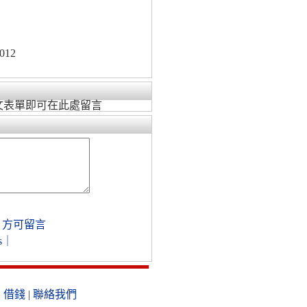
012
文表單即可在此處留言
，方可留言
s
｜
|
借錢
|
聯絡我們