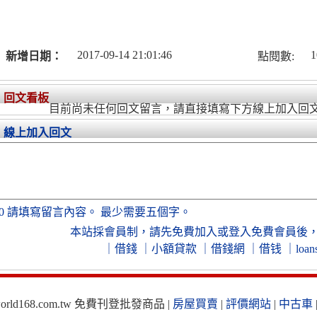
2017-09-14 21:01:46
1
新增日期：
點閱數:
回文看板
目前尚未任何回文留言，請直接填寫下方線上加入回
線上加入回文
0
請填寫留言內容。
最少需要五個字。
本站採會員制，
請先免費加入
或
登入免費會員
後
｜
借錢
｜
小額貸款
｜
借錢網
｜
借钱
｜
loan
ld168.com.tw 免費刊登批發商品 |
房屋買賣
|
評價網站
|
中古車