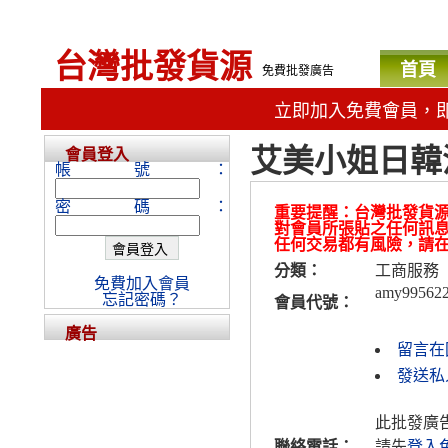
台灣批發貨源
首頁
免費批發廣告
立即加入免費會員，
艾美小姐日韓
會員登入
帳號：
密碼：
重要提醒：台灣批發貨
對會員所張貼之任何訊
任何交易都有風險，請
分類：
工商服務
免費加入會員
amy99562
忘記密碼？
會員代號：
廣告
留言在
發送私人
此批發廣
聯絡電話：
請先
登入