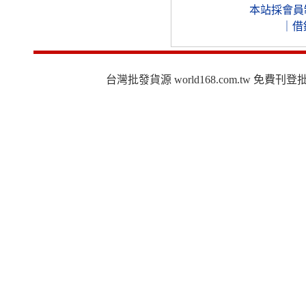
本站採會員
｜
借
台灣批發貨源 world168.com.tw 免費刊登