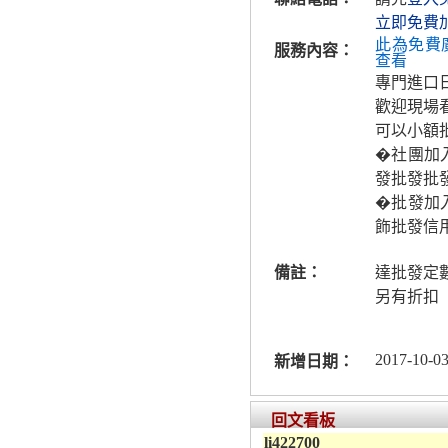
立即免費
此為免費
服務內容：
查看
專門進口
歡迎現場
可以小額
�社團加入
發批發批
�批發加入
飾批發信
備註：
達批發定
另有折扣
2017-10-03
新增日期：
回文看板
li422700