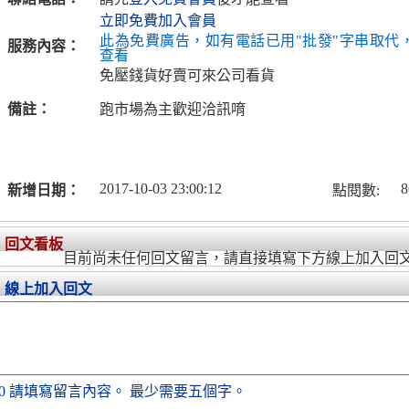
立即免費加入會員
此為免費廣告，如有電話已用"批發"字串取代
服務內容：
查看
免壓錢貨好賣可來公司看貨
備註：
跑市場為主歡迎洽訊唷
2017-10-03 23:00:12
8
新增日期：
點閱數:
回文看板
目前尚未任何回文留言，請直接填寫下方線上加入回
線上加入回文
0
請填寫留言內容。
最少需要五個字。