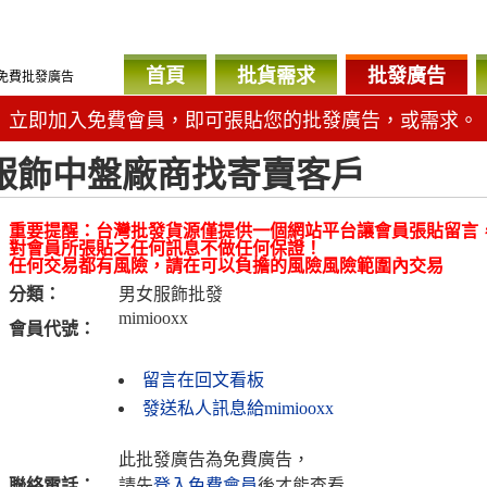
首頁
批貨需求
批發廣告
免費批發廣告
立即加入免費會員，即可張貼您的批發廣告，或需求。
服飾中盤廠商找寄賣客戶
重要提醒：台灣批發貨源僅提供一個網站平台讓會員張貼留言
對會員所張貼之任何訊息不做任何保證！
任何交易都有風險，請在可以負擔的風險風險範圍內交易
分類：
男女服飾批發
mimiooxx
會員代號：
留言在回文看板
發送私人訊息給mimiooxx
此批發廣告為免費廣告，
聯絡電話：
請先
登入免費會員
後才能查看