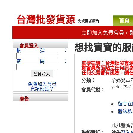
台灣批發貨源
首頁
免費批發廣告
立即加入免費會員，
想找寶寶的服
會員登入
帳號：
密碼：
重要提醒：台灣批發貨
對會員所張貼之任何訊
任何交易都有風險，請
分類：
孕婦兒童
免費加入會員
yadda7981
忘記密碼？
會員代號：
廣告
留言在
發送私人
此批發廣
聯絡電話：
請先
登入