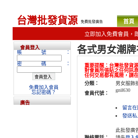
台灣批發貨源
首頁
免費批發廣告
立即加入免費會員，
各式男女潮牌
會員登入
帳號：
密碼：
重要提醒：台灣批發貨
對會員所張貼之任何訊
任何交易都有風險，請
分類：
男女服飾
免費加入會員
gnil630
忘記密碼？
會員代號：
廣告
留言在
發送私人
此批發廣
聯絡電話：
請先
登入