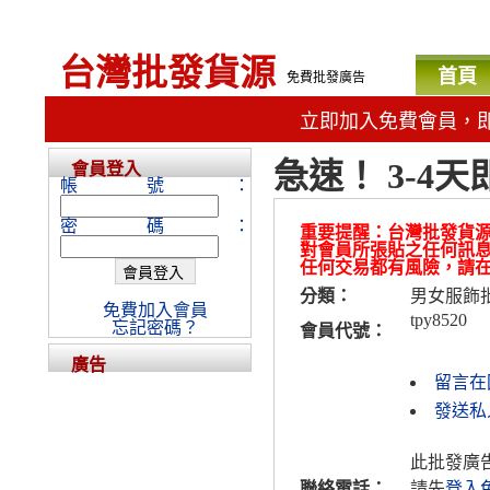
台灣批發貨源
首頁
免費批發廣告
立即加入免費會員，
急速！ 3-4
會員登入
帳號：
密碼：
重要提醒：台灣批發貨
對會員所張貼之任何訊
任何交易都有風險，請
分類：
男女服飾
免費加入會員
tpy8520
忘記密碼？
會員代號：
廣告
留言在
發送私人
此批發廣
聯絡電話：
請先
登入