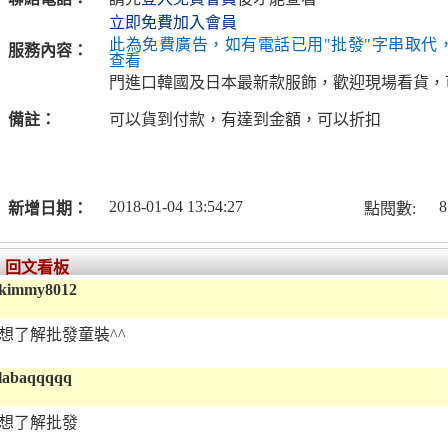
立即免費加入會員
此為免費廣告，如有電話已用"批發"字串取代
服務內容：
查看
門進口韓國及日本最新款服飾，歡迎現場看貨，
備註：
可以貨到付款，有達到金額，可以折扣
2018-01-04 13:54:27
8
新增日期：
點閱數:
回文看板
kimmy8012
想了解批發童裝^^
labaqqqqq
想了解批發