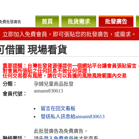
首頁
批貨需求
批發廣告
免費批發廣告
立即加入免費會員，即可張貼您的批發廣告，或需求。
可借圖 現場看貨
重要提醒：台灣批發貨源僅提供一個網站平台讓會員張貼留言
對會員所張貼之任何訊息不做任何保證！
任何交易都有風險，請在可以負擔的風險風險範圍內交易
分類：
孕婦兒童商品批發
annann830613
會員代號：
留言在回文看板
發送私人訊息給annann830613
此批發廣告為免費廣告，
聯絡電話：
請先
登入免費會員
後才能查看