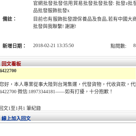
官網批發批發信用貿易批發批發批發: 批發z批
品批發服飾批發x
備註：
目前也有服飾批發證保養品及食品,若有中國大商
批發與我聯繫! 謝謝!
2018-02-21 13:35:50
8
新增日期：
點閱數:
回文看板
li422700
您好，本人專業從事大陸到台灣集運，代發貨物，代收貨款，代
li422700 微信:18973344181——如有打擾，十分抱歉！
回文1至1共1 筆紀錄
線上加入回文