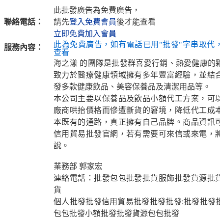
此批發廣告為免費廣告，
聯絡電話：
請先
登入免費會員
後才能查看
立即免費加入會員
此為免費廣告，如有電話已用"批發"字串取代
服務內容：
查看
海之漾 的團隊是批發群喜愛行銷、熱愛健康的
致力於醫療健康領域擁有多年豐富經驗，並結
發多款健康飲品、美容保養品及清潔用品等。
本公司主要以保養品及飲品小額代工方案，可
廠商哄抬價格而慘遭斷貨的窘境，降低代工成
本既有的通路，真正擁有自己品牌。商品資訊
信用貿易批發官網，若有需要可來信或來電，
說。
業務部 郭家宏
連絡電話：批發包包批發批貨服飾批發貨源批
貨
個人批發批發信用貿易批發批發批發:批發批發
包包批發小額批發批發貨源包包批發