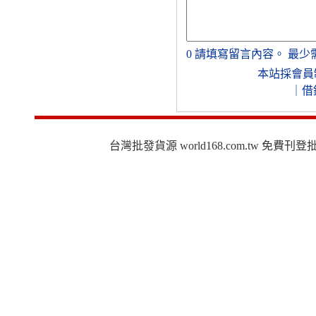
0
請填寫留言內容。
最少
本站採會員
｜
借
台灣批發貨源 world168.com.tw 免費刊登