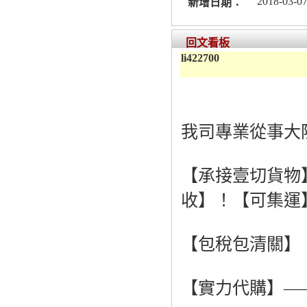
2018-03-07
新增日期：
回文看板
li422700
我司專業從事大
【承接壹切貨物
收】！【可集運
【包稅包清關】
【實力代購】—