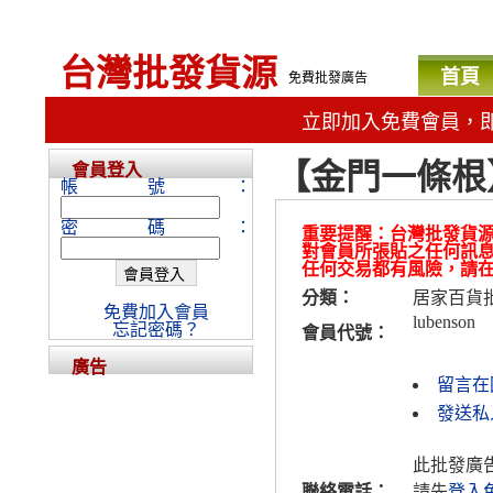
台灣批發貨源
首頁
免費批發廣告
立即加入免費會員，
【金門一條根
會員登入
帳號：
密碼：
重要提醒：台灣批發貨
對會員所張貼之任何訊
任何交易都有風險，請
分類：
居家百貨
免費加入會員
lubenson
忘記密碼？
會員代號：
廣告
留言在
發送私人
此批發廣
聯絡電話：
請先
登入