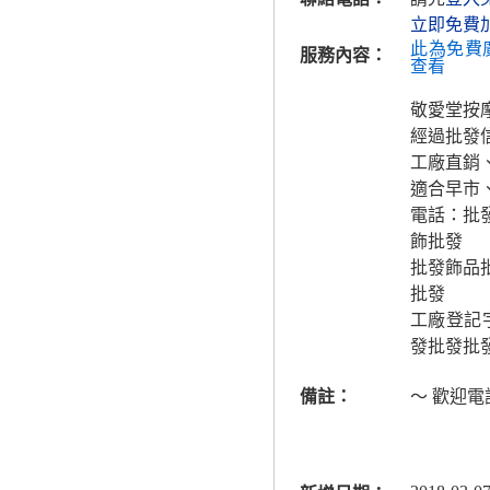
立即免費
此為免費
服務內容：
查看
敬愛堂按
經過批發
工廠直銷
適合早市
電話：批
飾批發
批發飾品
批發
工廠登記
發批發批
備註：
～ 歡迎電