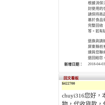
根據消保
封使用的
請保持商
基於食品
完整回收
等。若有
退換貨請
屏東縣枋
速與您聯
退回給您
2018-04-03
新增日期：
回文看板
li422700
chuyi316
物，代收貨款，代