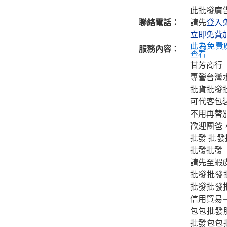
此批發廣
聯絡電話：
請先
登入
立即免費
此為免費
服務內容：
查看
甘芳商行
專營台灣
批貨批發
可代客包
不用再替
歡迎團爸
批發 批
批發批發
請先至蝦
批發批發批
批發批發
信用貿易
包包批發
批發包包