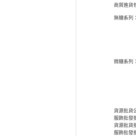
商貿進貨
無糖系列
愛文
火龍
晶鑽
晶鑽
沖泡
微糖系列
紅心
梅釀
愛文
晶鑽
珍珠
貨源批貨
服飾批發
貨源批貨
服飾批發