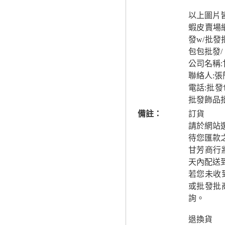
以上圖片
蝦皮賣場網
發w/批
包包批發/
公司名稱
聯絡人:張
電話:批
批發飾品
備註：
訂貨
請於網站
待您匯款
甘芳商行
天內配送
若您未收
或批發批
詢。
退換貨