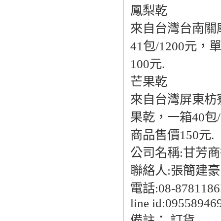
鳳梨乾
來自台灣台南關
41包/1200
100元.
芒果乾
來自台灣屏東枋
果乾，一箱40包
商品售價150元.
公司名稱:甘芳商
聯絡人:張簡建豪
電話:08-8781186
line id:09558946
備註： 訂貨