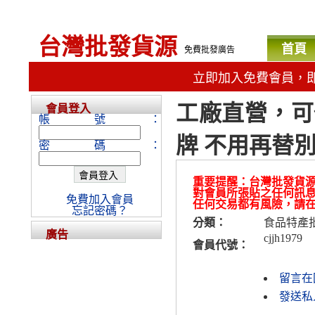
台灣批發貨源
首頁
免費批發廣告
立即加入免費會員，
工廠直營，可
會員登入
帳號：
牌 不用再替
密碼：
重要提醒：台灣批發貨
對會員所張貼之任何訊
免費加入會員
任何交易都有風險，請
忘記密碼？
分類：
食品特產
廣告
cjjh1979
會員代號：
留言在
發送私人