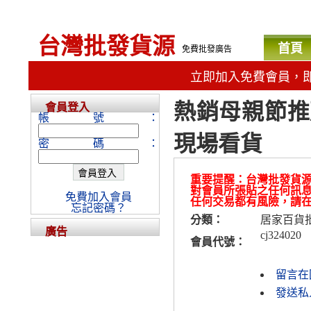
台灣批發貨源
首頁
免費批發廣告
立即加入免費會員，
熱銷母親節推
會員登入
帳號：
現場看貨
密碼：
重要提醒：台灣批發貨
對會員所張貼之任何訊
免費加入會員
任何交易都有風險，請
忘記密碼？
分類：
居家百貨
廣告
cj324020
會員代號：
留言在
發送私人