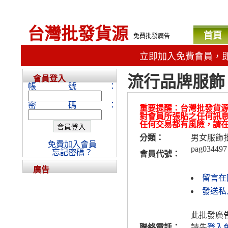
台灣批發貨源
首頁
免費批發廣告
立即加入免費會員，
流行品牌服飾
會員登入
帳號：
密碼：
重要提醒：台灣批發貨
對會員所張貼之任何訊
任何交易都有風險，請
分類：
男女服飾
免費加入會員
pag034497
忘記密碼？
會員代號：
廣告
留言在
發送私人
此批發廣
聯絡電話：
請先
登入