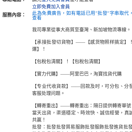
立即免費加入會員
此為免費廣告，如有電話已用"批發"字串取代
服務內容：
查看
我司專業從事大商貿至臺灣、新加坡物流專線。
【承接批發切貨物】——【感货物照样搞定】
運】！
【包稅包清關】！【包稅包清關】
【實力代購】——阿里巴巴，淘寶找貨代購
【专业代收貨款】——回款及时，可分包、分
客服处理问题。
【轉寄重出】——轉寄重出：隔日提供轉寄單號
當天出貨，渠道穩定、時效快、誠信經營，真
共贏！
批發：批發批發貿易服飾批發服飾批發進貨批發