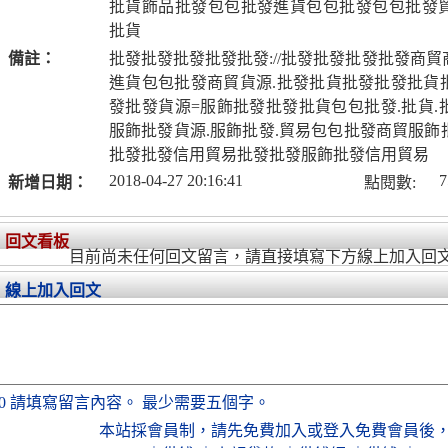
批貨飾品批發包包批發進貨包包批發包包批發
批貨
備註：
批發批發批發批發批發://批發批發批發批發商
進貨包包批發商貿貨源.批發批貨批發批發批貨批
發批發貨源=服飾批發批發批貨包包批發.批貨.
服飾批發貨源.服飾批發.貿易包包批發商貿服飾
批發批發信用貿易批發批發服飾批發信用貿易
2018-04-27 20:16:41
7
新增日期：
點閱數:
回文看板
目前尚未任何回文留言，請直接填寫下方線上加入回
線上加入回文
0
請填寫留言內容。
最少需要五個字。
本站採會員制，
請先免費加入
或
登入免費會員
後