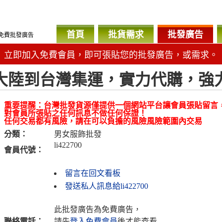
首頁
批貨需求
批發廣告
免費批發廣告
立即加入免費會員，即可張貼您的批發廣告，或需求。
大陸到台灣集運，實力代購，強
重要提醒：台灣批發貨源僅提供一個網站平台讓會員張貼留言
對會員所張貼之任何訊息不做任何保證！
任何交易都有風險，請在可以負擔的風險風險範圍內交易
分類：
男女服飾批發
li422700
會員代號：
留言在回文看板
發送私人訊息給li422700
此批發廣告為免費廣告，
聯絡電話：
請先
登入免費會員
後才能查看