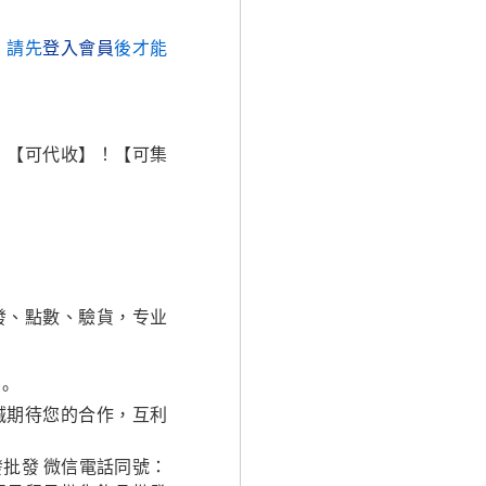
，請先
登入會員
後才能
！【可代收】！【可集
發、點數、驗貨，专业
。
誠期待您的合作，互利
批發 微信電話同號：