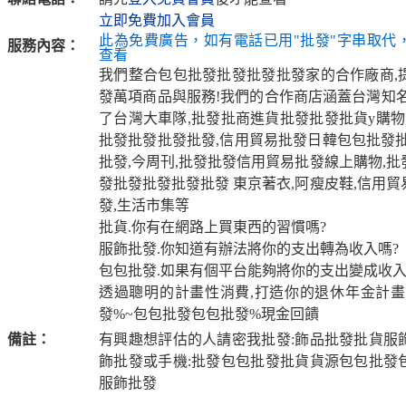
立即免費加入會員
此為免費廣告，如有電話已用"批發"字串取代
服務內容：
查看
我們整合包包批發批發批發批發家的合作廠商,
發萬項商品與服務!我們的合作商店涵蓋台灣知名
了台灣大車隊,批發批商進貨批發批發批貨y購物
批發批發批發批發,信用貿易批發日韓包包批發批
批發,今周刊,批發批發信用貿易批發線上購物,
發批發批發批發批發 東京著衣,阿瘦皮鞋,信用
發,生活市集等
批貨.你有在網路上買東西的習慣嗎?
服飾批發.你知道有辦法將你的支出轉為收入嗎?
包包批發.如果有個平台能夠將你的支出變成收入
透過聰明的計畫性消費,打造你的退休年金計畫
發%~包包批發包包批發%現金回饋
備註：
有興趣想評估的人請密我批發:飾品批發批貨服
飾批發或手機:批發包包批發批貨貨源包包批發
服飾批發