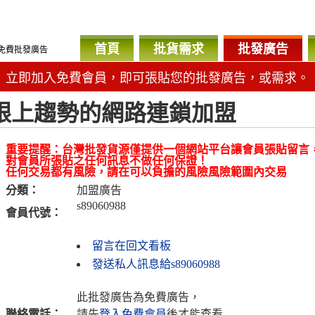
首頁
批貨需求
批發廣告
免費批發廣告
立即加入免費會員，即可張貼您的批發廣告，或需求。
跟上趨勢的網路連鎖加盟
重要提醒：台灣批發貨源僅提供一個網站平台讓會員張貼留言
對會員所張貼之任何訊息不做任何保證！
任何交易都有風險，請在可以負擔的風險風險範圍內交易
分類：
加盟廣告
s89060988
會員代號：
留言在回文看板
發送私人訊息給s89060988
此批發廣告為免費廣告，
聯絡電話：
請先
登入免費會員
後才能查看