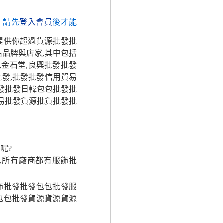
，請先
登入會員
後才能
提供你超過貨源批發批
品牌與店家,其中包括
,金石堂,良興批發批發
發,批發批發信用貿易
批發批發日韓包包批發批
貿易批發貨源批貨批發批
呢?
,所有廠商都有服飾批
飾批發批發包包批發服
包包批發貨源貨源貨源