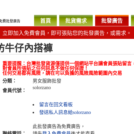
首頁
批貨需求
批發廣告
免費批發廣告
立即加入免費會員，即可張貼您的批發廣告，或需求。
仿牛仔內搭褲
重要提醒：台灣批發貨源僅提供一個網站平台讓會員張貼留言
對會員所張貼之任何訊息不做任何保證！
任何交易都有風險，請在可以負擔的風險風險範圍內交易
分類：
男女服飾批發
solorzano
會員代號：
留言在回文看板
發送私人訊息給solorzano
此批發廣告為免費廣告，
聯絡電話：
請先
登入免費會員
後才能查看