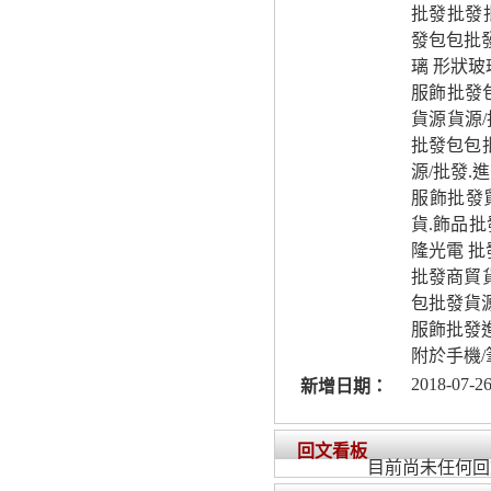
批發批發
發包包批
璃 形狀玻
服飾批發包
貨源貨源/
批發包包
源/批發.
服飾批發
貨.飾品批
隆光電 
批發商貿貨
包批發貨源
服飾批發進
附於手機/
2018-07-26
新增日期：
回文看板
目前尚未任何回