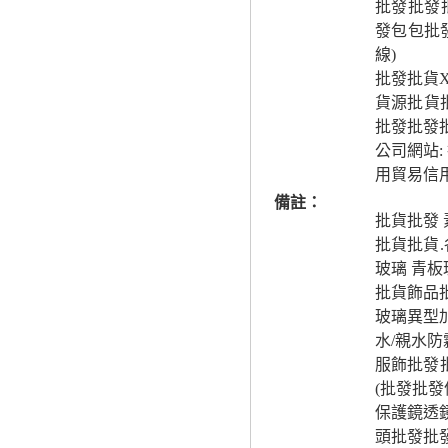
批發批發
發包包批
線)
批發批貨
貨源批貨
批發批發
公司網站:
用貿易信
備註：
批貨批發
批貨批貨.
玻璃 青板
批貨飾品批
玻璃異型加
水/親水防
服飾批發
(批發批發
保護鏡透
頭批發批