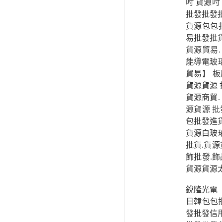
吋 貨源吋
批發批發
貨源包包批
易批發批
貨源貿易.
能導電玻
貿易】 
貨源貨源 
貨源商貿.
源貨源 批
包批發進
貨源白玻璃
批貨.貨源
飾批發.飾
貨源貨源
銳隆光電
日韓包包
發批發信