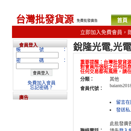
台灣批發貨源
首頁
免費批發廣告
立即加入免費會員，
銳隆光電,光
會員登入
帳號：
密碼：
重要提醒：台灣批發貨
對會員所張貼之任何訊
任何交易都有風險，請
分類：
其他
免費加入會員
baiants201
忘記密碼？
會員代號：
廣告
留言在
發送私人
此批發廣
聯絡電話：
請先
登入