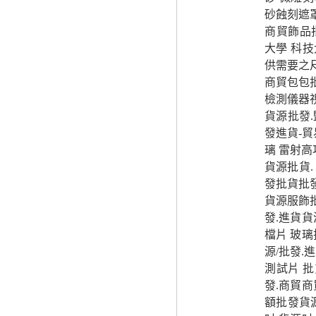
砂蝕刻遮
商貿飾品
大學 科
供需要之
商貿包包
檢測儀器
貨源批發.
發進貨-
璃 雷射
貨源批貨.
發批貨批
貨源服飾批
發.進貨貨
檔片 玻璃
源/批發.
測試片 批
發.商貿商
額批發貨源