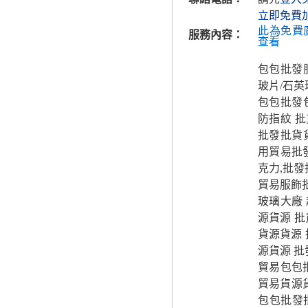
立即免費
此為免費
服務內容：
查看
包包批發
玻片/石英
包包批發
防指紋 
批發批貨
用貿易批發
克力,批發
貿易服飾批
玻璃大廠
源貨源 批
貨源貨源 
源貨源 批
貿易包包批
貿易貨源貨
包包批發