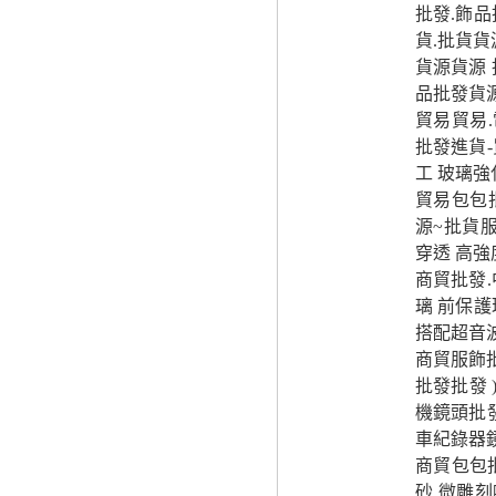
批發.飾品
貨.批貨貨
貨源貨源 
品批發貨
貿易貿易
批發進貨
工 玻璃強
貿易包包
源~批貨服
穿透 高強
商貿批發.
璃 前保護
搭配超音
商貿服飾批
批發批發 
機鏡頭批
車紀錄器
商貿包包批
砂 微雕