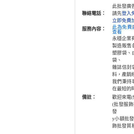
此批發廣
聯絡電話：
請先
登入
立即免費
此為免費
服務內容：
查看
永穩企業
製造販售
塑膠袋、
袋、
雜誌信封
料，產銷
我們秉持
在最短的
備註：
歡迎來電(
(批發服
發
y小額批
飾批發貿