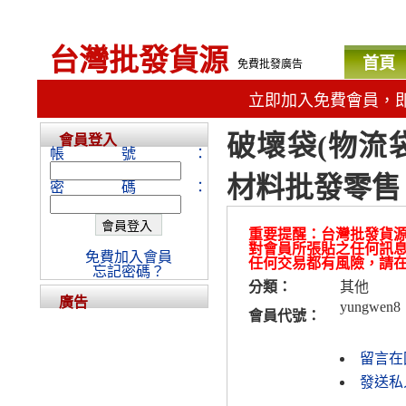
台灣批發貨源
首頁
免費批發廣告
立即加入免費會員，
破壞袋(物流
會員登入
帳號：
材料批發零售
密碼：
重要提醒：台灣批發貨
對會員所張貼之任何訊
免費加入會員
任何交易都有風險，請
忘記密碼？
分類：
其他
廣告
yungwen8
會員代號：
留言在
發送私人