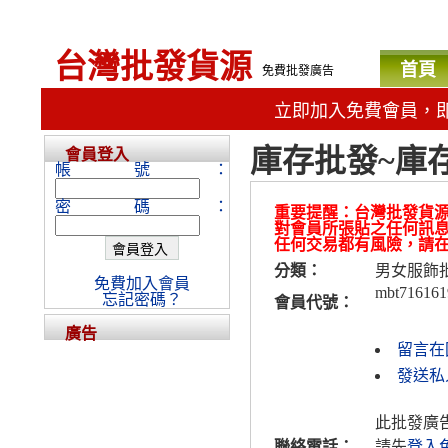
台灣批發貨源
首頁
免費批發廣告
立即加入免費會員，
庫存批發~庫
會員登入
帳號：
密碼：
重要提醒：台灣批發貨
對會員所張貼之任何訊
任何交易都有風險，請
分類：
男女服飾
免費加入會員
mbt716161
忘記密碼？
會員代號：
廣告
留言在
發送私人
此批發廣
聯絡電話：
請先
登入