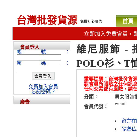
台灣批發貨源
首頁
免費批發廣告
立即加入免費會員，
維尼服飾 -
會員登入
帳號：
POLO衫、
密碼：
重要提醒：台灣批發貨
對會員所張貼之任何訊
免費加入會員
任何交易都有風險，請
忘記密碼？
分類：
男女服飾
廣告
weini
會員代號：
留言在
發送私人