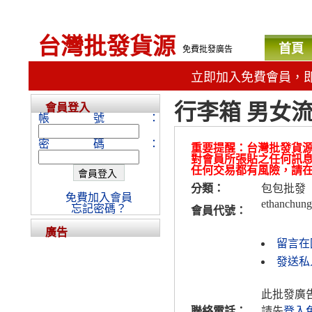
台灣批發貨源
首頁
免費批發廣告
立即加入免費會員，
行李箱 男女
會員登入
帳號：
密碼：
重要提醒：台灣批發貨
對會員所張貼之任何訊
任何交易都有風險，請
分類：
包包批發
免費加入會員
ethanchung
忘記密碼？
會員代號：
廣告
留言在
發送私人
此批發廣
聯絡電話：
請先
登入