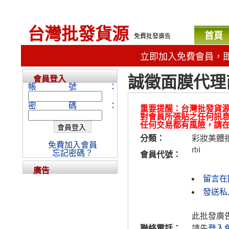
台灣批發貨源
首頁
免費批發廣告
立即加入免費會員，
誠徵面膜代理
會員登入
帳號：
密碼：
重要提醒：台灣批發貨
對會員所張貼之任何訊
任何交易都有風險，請
分類：
彩妝美體
免費加入會員
rbi
忘記密碼？
會員代號：
廣告
留言在
發送私
此批發廣
聯絡電話：
請先
登入