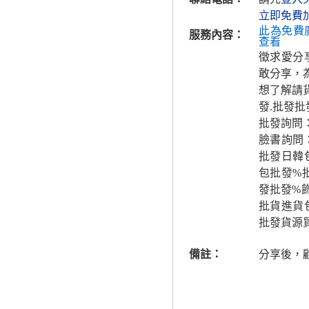
立即免費
此為免費
服務內容：
查看
徵求愛分
敢分享，為
想了解請
發.批發批
批發詢問
臉書詢問：
批發日韓
包批發%
發批發%
批貨進貨
批發貨源
備註：
分享後，