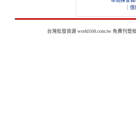
本站採會員
｜
借
台灣批發貨源 world168.com.tw 免費刊登