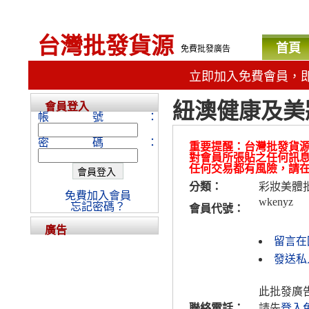
台灣批發貨源
首頁
免費批發廣告
立即加入免費會員，
紐澳健康及美
會員登入
帳號：
密碼：
重要提醒：台灣批發貨
對會員所張貼之任何訊
任何交易都有風險，請
分類：
彩妝美體
免費加入會員
wkenyz
忘記密碼？
會員代號：
廣告
留言在
發送私人
此批發廣
聯絡電話：
請先
登入