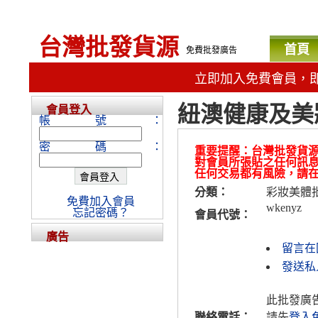
台灣批發貨源
首頁
免費批發廣告
立即加入免費會員，
紐澳健康及美
會員登入
帳號：
密碼：
重要提醒：台灣批發貨
對會員所張貼之任何訊
任何交易都有風險，請
分類：
彩妝美體
免費加入會員
wkenyz
忘記密碼？
會員代號：
廣告
留言在
發送私人
此批發廣
聯絡電話：
請先
登入