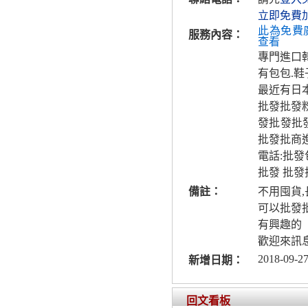
立即免費
此為免費
服務內容：
查看
專門進口
有包包.鞋子
最近有日
批發批發粉
發批發批
批發批商
電話:批
批發 批
備註：
不用囤貨
可以批發
有興趣的
歡迎來訊
2018-09-27
新增日期：
回文看板