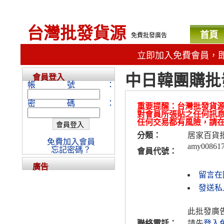
台灣批發貨源
首頁
免費批發廣告
立即加入免費會員，
中日韓團購批
會員登入
帳號：
密碼：
重要提醒：台灣批發貨
對會員所張貼之任何訊
任何交易都有風險，請
分類：
居家百貨
免費加入會員
amy00861
忘記密碼？
會員代號：
廣告
留言在
發送私人
此批發廣
聯絡電話：
請先
登入