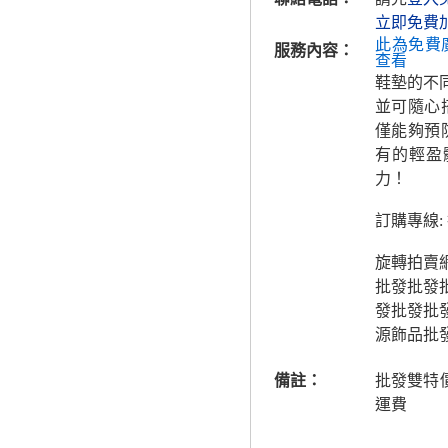
立即免費
此為免費
服務內容：
查看
鞋墊的不
並可隨心
僅能夠預
有的輕盈
力！
訂購專線:
旋轉拍賣
批發批發批
發批發批
源飾品批
備註：
批發雙特
運費