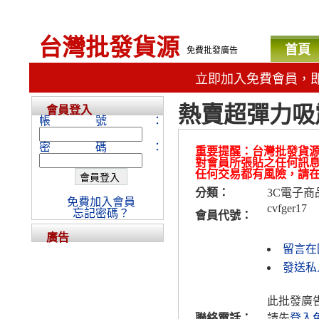
台灣批發貨源
首頁
免費批發廣告
立即加入免費會員，
熱賣超彈力吸
會員登入
帳號：
密碼：
重要提醒：台灣批發貨
對會員所張貼之任何訊
任何交易都有風險，請
分類：
3C電子商
免費加入會員
cvfger17
忘記密碼？
會員代號：
廣告
留言在
發送私人
此批發廣
聯絡電話：
請先
登入