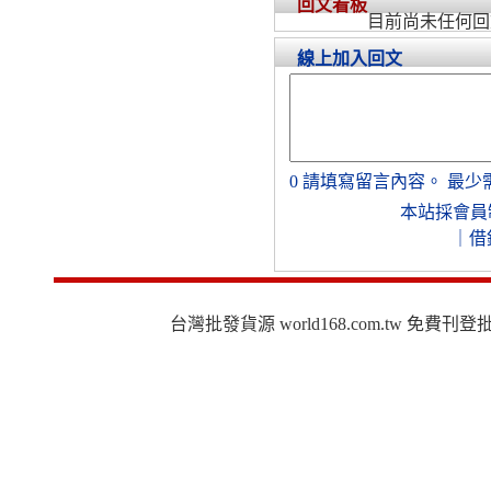
回文看板
目前尚未任何回
線上加入回文
0
請填寫留言內容。
最少
本站採會員
｜
借
台灣批發貨源 world168.com.tw 免費刊登