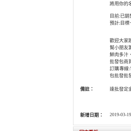
將用你的
目前:已
預計:目
歡迎大家
幫小朋友
鮮肉多汁
批發包商
訂購專線
包批發批
備註：
達批發定
2019-03-19
新增日期：