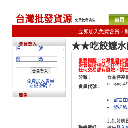
台灣批發貨源
首頁
免費批發廣告
立即加入免費會員，
★★吃餃嬤水
會員登入
帳號：
密碼：
重要提醒：台灣批發貨
對會員所張貼之任何訊
任何交易都有風險，請
分類：
食品特產
免費加入會員
nangang42
忘記密碼？
會員代號：
廣告
留言在
發送私人
此批發廣
聯絡電話：
請先
登入