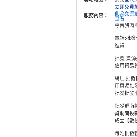
立即免費
此為免費
服務內容：
查看
專賣豬肉
電話:批
進貨
批發-貨
信用貿易
網址:批發
用貿易批
批發批發
批發群南
幫助南投
成立【數
每吃批發