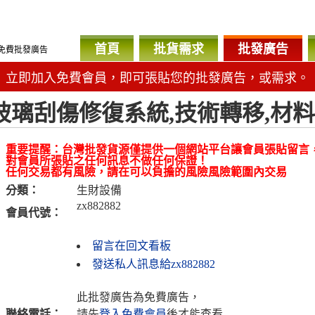
首頁
批貨需求
批發廣告
免費批發廣告
立即加入免費會員，即可張貼您的批發廣告，或需求。
玻璃刮傷修復系統,技術轉移,材
重要提醒：台灣批發貨源僅提供一個網站平台讓會員張貼留言
對會員所張貼之任何訊息不做任何保證！
任何交易都有風險，請在可以負擔的風險風險範圍內交易
分類：
生財設備
zx882882
會員代號：
留言在回文看板
發送私人訊息給zx882882
此批發廣告為免費廣告，
聯絡電話：
請先
登入免費會員
後才能查看