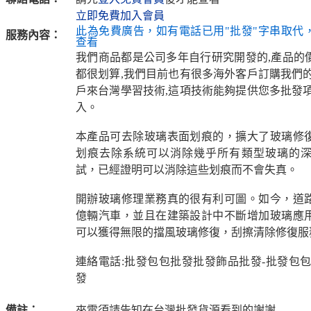
立即免費加入會員
此為免費廣告，如有電話已用"批發"字串取代
服務內容：
查看
我們商品都是公司多年自行研究開發的,產品的
都很划算,我們目前也有很多海外客戶訂購我們的
戶來台灣學習技術,這項技術能夠提供您多批發項
入。
本產品可去除玻璃表面划痕的，擴大了玻璃修
划痕去除系統可以消除幾乎所有類型玻璃的
試，已經證明可以消除這些划痕而不會失真。
開辦玻璃修理業務真的很有利可圖。如今，道
億輛汽車，並且在建築設計中不斷增加玻璃應
可以獲得無限的擋風玻璃修復，刮擦清除修復服
連絡電話:批發包包批發批發飾品批發-批發包包
發
備註：
來電須請告知在台灣批發貨源看到的謝謝