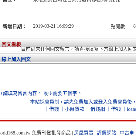
2019-03-21 16:09:29
8
新增日期：
點閱數:
回文看板
目前尚未任何回文留言，請直接填寫下方線上加入回
線上加入回文
0
請填寫留言內容。
最少需要五個字。
本站採會員制，
請先免費加入
或
登入免費會員
後
｜
借錢
｜
小額貸款
｜
借錢網
｜
借钱
｜
loan
ld168.com.tw 免費刊登批發商品 |
房屋買賣
|
評價網站
|
中古車