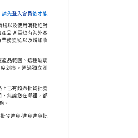
，請先
登入會員
後才能
價錢以及使用消耗絕對
產品,甚至也有海外客
業務發展,以及增加收
復產品範圍。這種玻璃
深度划痕。通過獨立測
路上已有超過批貨批發
用，無論您在哪裡，都
務。
批發進貨-進貨進貨批