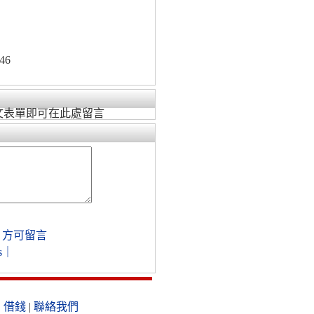
46
文表單即可在此處留言
，方可留言
s
｜
|
借錢
|
聯絡我們