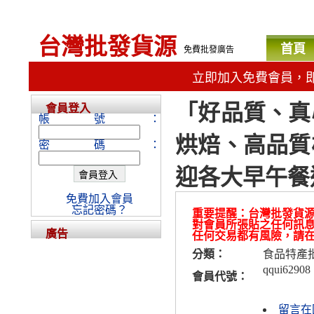
台灣批發貨源
首頁
免費批發廣告
立即加入免費會員，
「好品質、真
會員登入
帳號：
烘焙、高品質
密碼：
迎各大早午餐
免費加入會員
忘記密碼？
重要提醒：台灣批發貨
對會員所張貼之任何訊
廣告
任何交易都有風險，請
分類：
食品特產
qqui62908
會員代號：
留言在