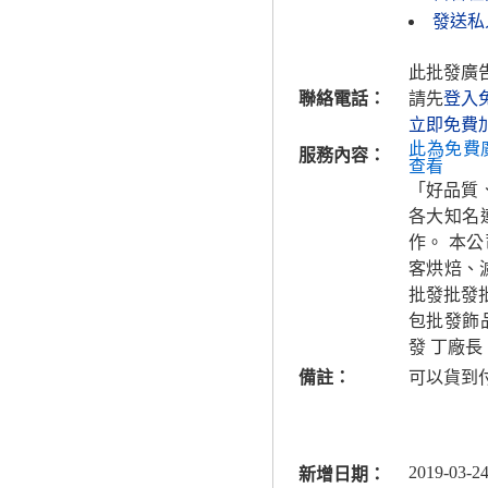
發送私人
此批發廣
聯絡電話：
請先
登入
立即免費
此為免費
服務內容：
查看
「好品質
各大知名
作。 本
客烘焙、
批發批發
包批發飾
發 丁廠長
備註：
可以貨到
2019-03-24
新增日期：