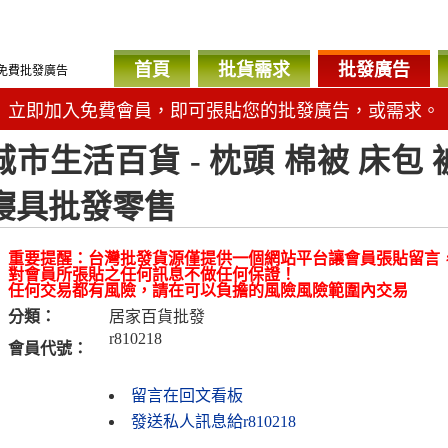
首頁
批貨需求
批發廣告
免費批發廣告
立即加入免費會員，即可張貼您的批發廣告，或需求。
城市生活百貨 - 枕頭 棉被 床包
寢具批發零售
重要提醒：台灣批發貨源僅提供一個網站平台讓會員張貼留言
對會員所張貼之任何訊息不做任何保證！
任何交易都有風險，請在可以負擔的風險風險範圍內交易
分類：
居家百貨批發
r810218
會員代號：
留言在回文看板
發送私人訊息給r810218