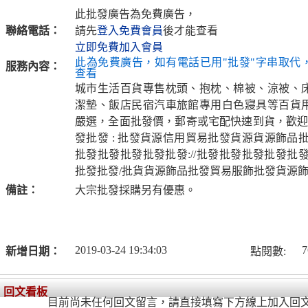
此批發廣告為免費廣告，
聯絡電話：
請先
登入免費會員
後才能查看
立即免費加入會員
此為免費廣告，如有電話已用"批發"字串取代
服務內容：
查看
城市生活百貨專售枕頭、抱枕、棉被、涼被、
潔墊、飯店民宿汽車旅館專用白色寢具等百貨
嚴選，全面批發價，郵寄或宅配快速到貨，歡迎批
發批發 : 批發貨源信用貿易批發貨源貨源飾品
批發批發批發批發批發://批發批發批發批發批發
批發批發/批貨貨源飾品批發貿易服飾批發貨源
備註：
大宗批發採購另有優惠。
2019-03-24 19:34:03
7
新增日期：
點閱數:
回文看板
目前尚未任何回文留言，請直接填寫下方線上加入回