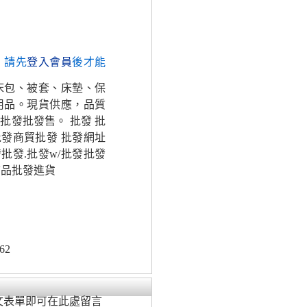
，請先
登入會員
後才能
床包、被套、床墊、保
用品。現貨供應，品質
發批發售。 批發 批
批發商貿批發 批發網址
批發.批發w/批發批發
飾品批發進貨
62
文表單即可在此處留言