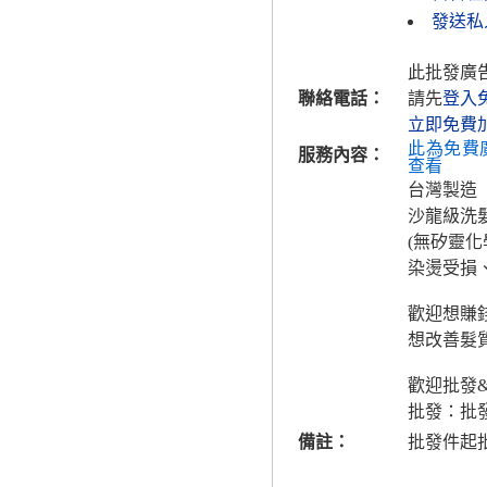
發送私人
此批發廣
聯絡電話：
請先
登入
立即免費
此為免費
服務內容：
查看
台灣製造
沙龍級洗
(無矽靈化
染燙受損
歡迎想賺
想改善髮
歡迎批發
批發：批
備註：
批發件起