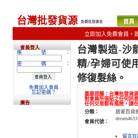
台灣批發貨源
首頁
免費批發廣告
立即加入免費會員，
台灣製造-沙
會員登入
帳號：
精/孕婦可使
密碼：
修復髮絲。
免費加入會員
忘記密碼？
重要提醒：台灣批發貨
對會員所張貼之任何訊
廣告
任何交易都有風險，請
分類：
居家百貨
dream4633
會員代號：
留言在